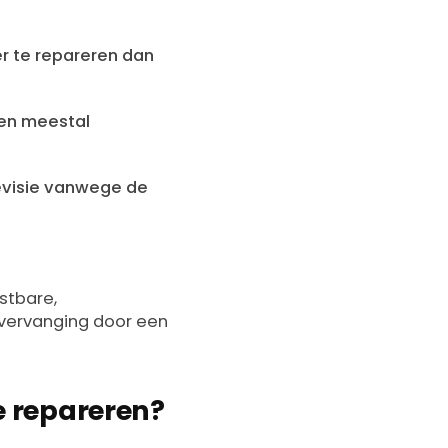
r te repareren dan
en meestal
evisie vanwege de
stbare,
 vervanging door een
e repareren?