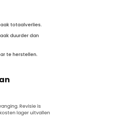
ak totaalverlies.
vaak duurder dan
ar te herstellen.
dan
vanging. Revisie is
osten lager uitvallen