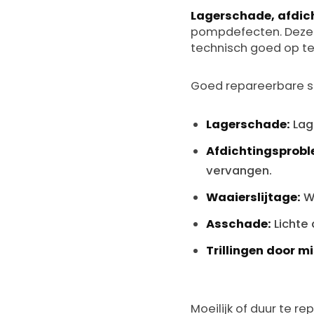
Lagerschade, afdic
pompdefecten. Deze 
technisch goed op te 
Goed repareerbare s
Lagerschade:
Lag
Afdichtingsprobl
vervangen.
Waaierslijtage:
Wa
Asschade:
Lichte 
Trillingen door m
Moeilijk of duur te re