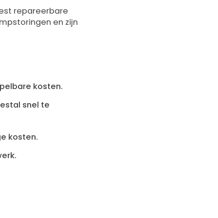
est repareerbare
pstoringen en zijn
pelbare kosten.
stal snel te
e kosten.
werk.