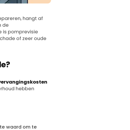
repareren, hangt af
n de
e is pomprevisie
schade of zeer oude
de?
vervangingskosten
derhoud hebben
eite waard om te