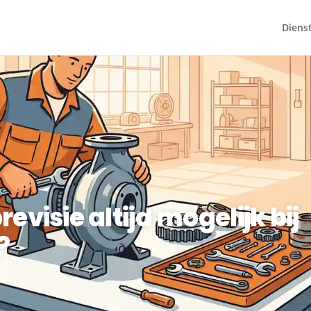
Diens
evisie altijd mogelijk bij
?