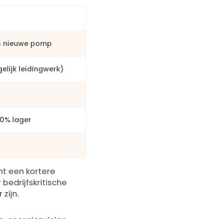
s nieuwe pomp
elijk leidingwerk)
20% lager
nt een kortere
bedrijfskritische
zijn.