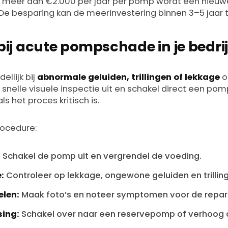
n meer dan €2.000 per jaar per pomp wordt een nieuwe
De besparing kan de meerinvestering binnen 3–5 jaar 
bij acute pompschade in je bedrij
llijk bij
abnormale geluiden, trillingen of lekkage
o
nelle visuele inspectie uit en schakel direct een pomp
s het proces kritisch is.
ocedure:
:
Schakel de pomp uit en vergrendel de voeding.
:
Controleer op lekkage, ongewone geluiden en trillin
len:
Maak foto’s en noteer symptomen voor de repar
sing:
Schakel over naar een reservepomp of verhoog 