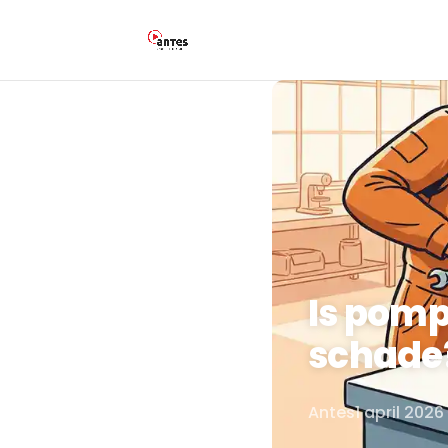
Is pompr
schade
Antes
1 april 2026
Door