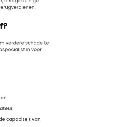
, energiezuinige
terugverdienen.
f?
m verdere schade te
specialist in voor
gen.
ateur.
de capaciteit van