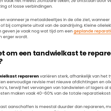
jn vaak het meest zichtbare teken; ze ontstaan door v
ing of losse verbindingen.
pen wanneer je metaaldeeltjes in de olie ziet, wanneer d
f bij complete uitval van de aandrijving. Kleine olielek
 geven je vaak nog wat tijd om een
geplande reparat
 erger wordt.
et om een tandwielkast te repare
?
ielkast repareren
variëren sterk, afhankelijk van het
 Een eenvoudige revisie met nieuwe afdichtingen en ol
’s, terwijl het vervangen van tandwielen of lagers al 
osten maken vaak 40-60% van de totale reparatiekoste
ast aanschaffen is meestal duurder dan repareren, m