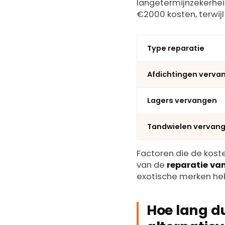
langetermijnzekerhei
€2000 kosten, terwij
Type reparatie
Afdichtingen verva
Lagers vervangen
Tandwielen vervan
Factoren die de kost
van de
reparatie va
exotische merken heb
Hoe lang du