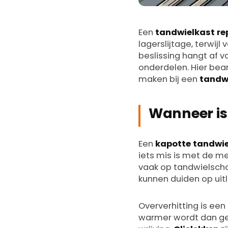
Een
tandwielkast re
lagerslijtage, terwij
beslissing hangt af v
onderdelen. Hier bea
maken bij een
tandw
Wanneer is 
Een
kapotte tandwi
iets mis is met de m
vaak op tandwielschade
kunnen duiden op uit
Oververhitting is een
warmer wordt dan gebr