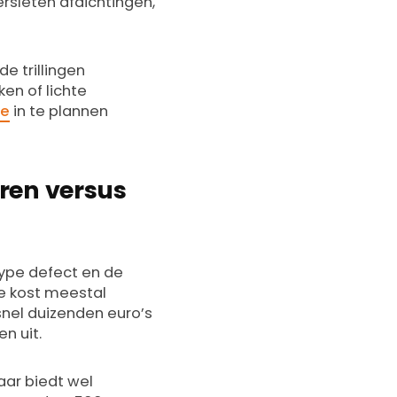
ersleten afdichtingen,
e trillingen
ken of lichte
ie
in te plannen
ren versus
 type defect en de
ie kost meestal
snel duizenden euro’s
n uit.
aar biedt wel