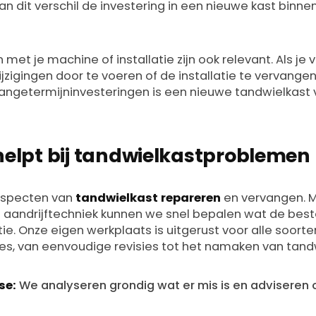
an dit verschil de investering in een nieuwe kast binne
et je machine of installatie zijn ook relevant. Als je
ijzigingen door te voeren of de installatie te vervange
 langetermijninvesteringen is een nieuwe tandwielkast
helpt bij tandwielkastproblemen
e aspecten van
tandwielkast repareren
en vervangen. M
le aandrijftechniek kunnen we snel bepalen wat de best
tie. Onze eigen werkplaats is uitgerust voor alle soorte
es, van eenvoudige revisies tot het namaken van tand
se:
We analyseren grondig wat er mis is en adviseren 