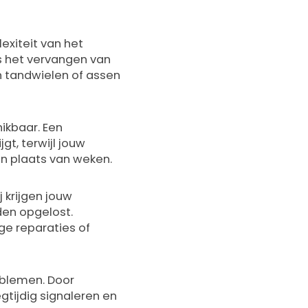
exiteit van het
s het vervangen van
an tandwielen of assen
ikbaar. Een
gt, terwijl jouw
 in plaats van weken.
 krijgen jouw
den opgelost.
ige reparaties of
blemen. Door
tijdig signaleren en