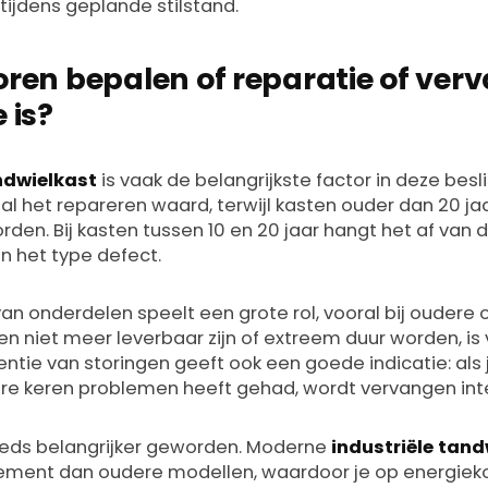
tijdens geplande stilstand.
oren bepalen of reparatie of ver
 is?
andwielkast
is vaak de belangrijkste factor in deze besl
tal het repareren waard, terwijl kasten ouder dan 20 ja
en. Bij kasten tussen 10 en 20 jaar hangt het af van 
n het type defect.
an onderdelen speelt een grote rol, vooral bij oudere
en niet meer leverbaar zijn of extreem duur worden, is
entie van storingen geeft ook een goede indicatie: als
re keren problemen heeft gehad, wordt vervangen int
teeds belangrijker geworden. Moderne
industriële tan
ment dan oudere modellen, waardoor je op energiekos