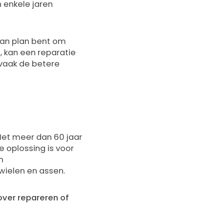
n enkele jaren
 van plan bent om
n, kan een reparatie
 vaak de betere
et meer dan 60 jaar
e oplossing is voor
n
wielen en assen.
over repareren of