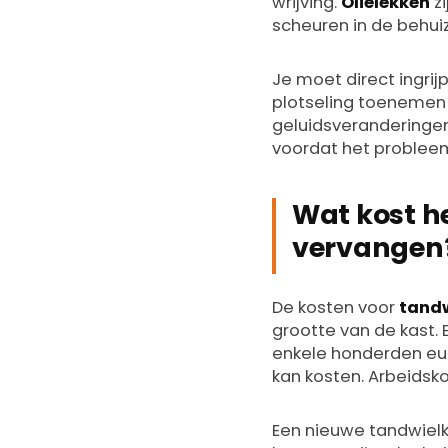
wrijving.
Olielekken
zi
scheuren in de behuiz
Je moet direct ingrij
plotseling toenemen o
geluidsveranderingen
voordat het probleem
Wat kost h
vervangen
De kosten voor
tandw
grootte van de kast.
enkele honderden euro
kan kosten. Arbeidsk
Een nieuwe tandwielk