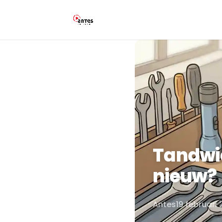
Tandwie
nieuw?
Antes
19 februari
Door