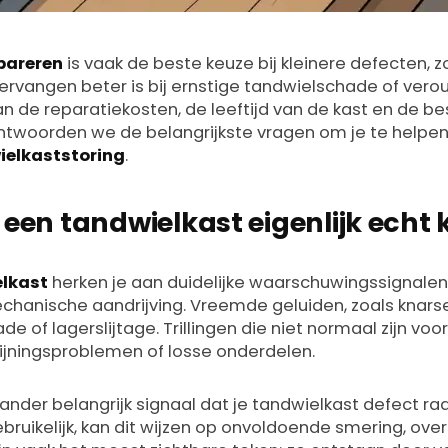
pareren
is vaak de beste keuze bij kleinere defecten, zo
l vervangen beter is bij ernstige tandwielschade of ve
an de reparatiekosten, de leeftijd van de kast en de b
ntwoorden we de belangrijkste vragen om je te helpen 
ielkaststoring
.
een tandwielkast eigenlijk echt
elkast
herken je aan duidelijke waarschuwingssignalen
echanische aandrijving. Vreemde geluiden, zoals knarse
 of lagerslijtage. Trillingen die niet normaal zijn voor
lijningsproblemen of losse onderdelen.
 ander belangrijk signaal dat je tandwielkast defect raa
uikelijk, kan dit wijzen op onvoldoende smering, over