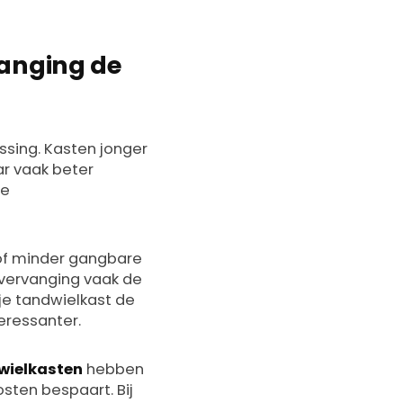
vanging de
issing. Kasten jonger
ar vaak beter
de
 of minder gangbare
 vervanging vaak de
 je tandwielkast de
eressanter.
dwielkasten
hebben
ten bespaart. Bij