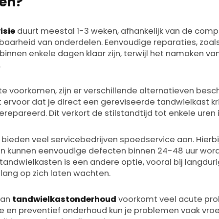
ven?
isie
duurt meestal 1-3 weken, afhankelijk van de compl
baarheid van onderdelen. Eenvoudige reparaties, zoal
binnen enkele dagen klaar zijn, terwijl het namaken v
.
e voorkomen, zijn er verschillende alternatieven besch
 ervoor dat je direct een gereviseerde tandwielkast krij
repareerd. Dit verkort de stilstandtijd tot enkele uren
bieden veel servicebedrijven spoedservice aan. Hierbij
t en kunnen eenvoudige defecten binnen 24-48 uur wor
n tandwielkasten is een andere optie, vooral bij langdur
ang op zich laten wachten.
van
tandwielkastonderhoud
voorkomt veel acute pro
e en preventief onderhoud kun je problemen vaak vroeg