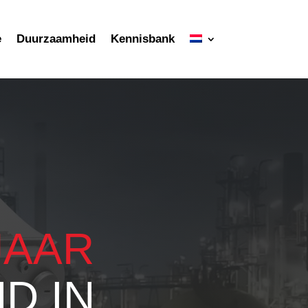
e
Duurzaamheid
Kennisbank
JAAR
D IN