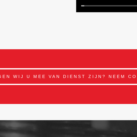
EN WIJ U MEE VAN DIENST ZIJN? NEEM C