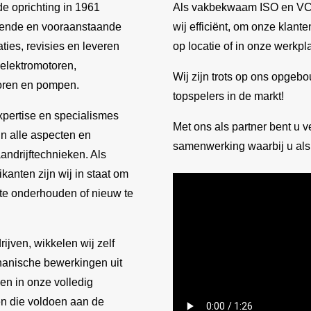
de oprichting in 1961
Als vakbekwaam ISO en VCA 
idende en vooraanstaande
wij efficiënt, om onze klant
ties, revisies en leveren
op locatie of in onze werkpl
 elektromotoren,
Wij zijn trots op ons opgeb
toren en pompen.
topspelers in de markt!
xpertise en specialismes
Met ons als partner bent u 
in alle aspecten en
samenwerking waarbij u als 
andrijftechnieken. Als
kanten zijn wij in staat om
, te onderhouden of nieuw te
ijven, wikkelen wij zelf
hanische bewerkingen uit
en in onze volledig
n die voldoen aan de