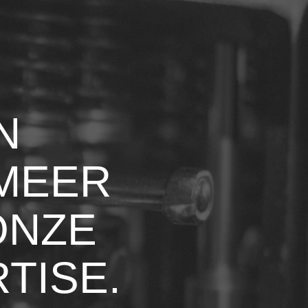
N
MEER
ONZE
TISE.