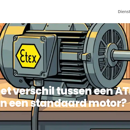
Diens
het verschil tussen een A
n een standaard motor?