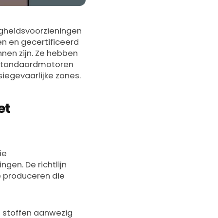
ligheidsvoorzieningen
n en gecertificeerd
nen zijn. Ze hebben
. Standaardmotoren
iegevaarlijke zones.
et
ie
gen. De richtlijn
e produceren die
 stoffen aanwezig