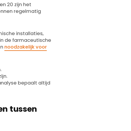
en 20 zijn het
 kennen regelmatig
che installaties,
s in de farmaceutische
en
noodzakelijk voor
.
ijn.
nalyse bepaalt altijd
en tussen