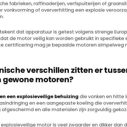
che fabrieken, raffinaderijen, verfspuiterijen of graans
r vonkvorming of oververhitting een explosie veroorz
n.
etekent dat apparatuur is getest volgens strenge Eur
 dat de motor veilig kan worden gebruikt in specifieke 
te certificering mag je bepaalde motoren simpelweg niet
ische verschillen zitten er tuss
n gewone motoren?
 een explosieveilige behuizing
die vonken en hitte i
asindringing en een aangepaste koeling die oververhit
g afgeschermd en alle materialen zijn zorgvuldig gekoz
explosieveilige motor is veel zwaarder en dikker dan d