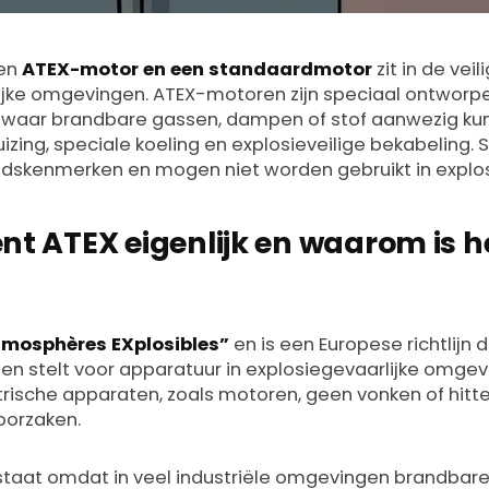
een
ATEX-motor en een standaardmotor
zit in de vei
ijke omgevingen. ATEX-motoren zijn speciaal ontworpe
s waar brandbare gassen, dampen of stof aanwezig kun
izing, speciale koeling en explosieveilige bekabeling
idskenmerken en mogen niet worden gebruikt in explos
nt ATEX eigenlijk en waarom is h
Tmosphères EXplosibles”
en is een Europese richtlijn d
ten stelt voor apparatuur in explosiegevaarlijke omgevin
ktrische apparaten, zoals motoren, geen vonken of hitt
oorzaken.
taat omdat in veel industriële omgevingen brandbare