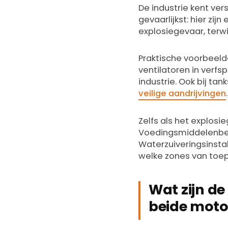
De industrie kent ver
gevaarlijkst: hier zi
explosiegevaar, terwij
Praktische voorbeeld
ventilatoren in verfs
industrie. Ook bij tan
veilige aandrijvingen
.
Zelfs als het explosie
Voedingsmiddelenbedri
Waterzuiveringsinsta
welke zones van toepa
Wat zijn d
beide moto