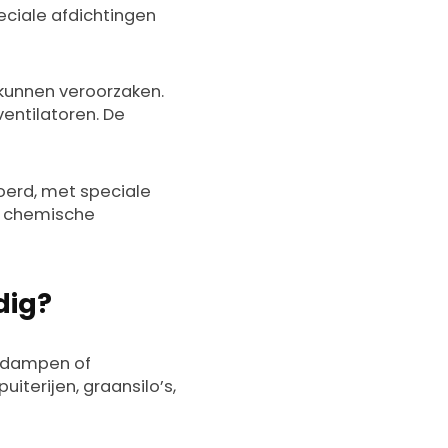
ciale afdichtingen
kunnen veroorzaken.
entilatoren. De
evoerd, met speciale
en chemische
dig?
 dampen of
iterijen, graansilo’s,