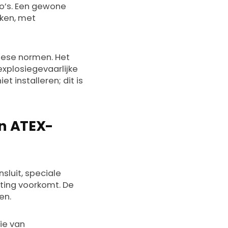
ilo’s. Een gewone
aken, met
opese normen. Het
explosiegevaarlijke
 installeren; dit is
en ATEX-
nsluit, speciale
ting voorkomt. De
en.
ie van