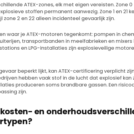
schillende ATEX-zones, elk met eigen vereisten. Zone 0 
jn explosieve stoffen permanent aanwezig. Zone 1 en 21
l zone 2 en 22 alleen incidenteel gevaarlijk zijn.
en waar je ATEX-motoren tegenkomt: pompen in chemis
puiterijen, transportbanden in meelfabrieken en mixer
kstations en LPG-installaties zijn explosieveilige motor
gevaar beperkt lijkt, kan ATEX-certificering verplicht zijn
jven hebben vaak stof in de lucht dat explosief kan z
llaties produceren soms brandbare gassen. Een risicoa
ssing zijn.
e kosten- en onderhoudsverschill
rtypen?