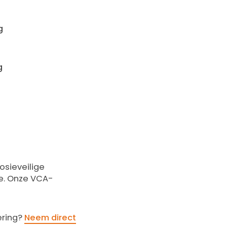
g
g
osieveilige
ee. Onze VCA-
ering?
Neem direct