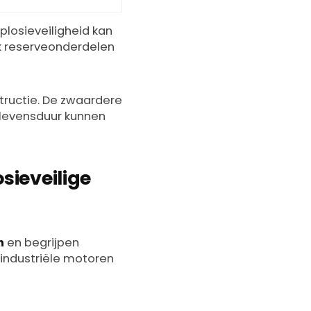
losieveiligheid kan
k reserveonderdelen
tructie. De zwaardere
e levensduur kunnen
sieveilige
n
en begrijpen
 industriële motoren