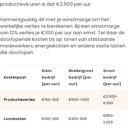
productieve uren is dat €2.500 per uur.
Vermenigvuldig dit met je winstmarge om het
werkelijke verlies te berekenen. Bij een winstmarge
van 12% verlies je €300 per uur aan winst. Tel daar de
doorlopende kosten bij op: lonen van stilstaande
medewerkers, energiekosten en andere vaste lasten
die doorlopen.
Klein
Middelgroot
Groot
Kostenpost
bedrijf
bedrijf (per
bedrijf
(per uur)
uur)
(per uur)
€2.000-
Productieverlies
€150-300
€500-1.500
8.000
€800-
Loonkosten
€100-200
€300-600
2.000