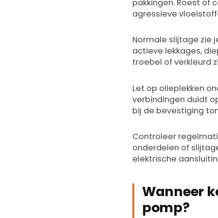
pakkingen. Roest of c
agressieve vloeistoff
Normale slijtage zie j
actieve lekkages, die
troebel of verkleurd z
Let op olieplekken on
verbindingen duidt op
bij de bevestiging to
Controleer regelmati
onderdelen of slijtag
elektrische aansluiti
Wanneer ko
pomp?