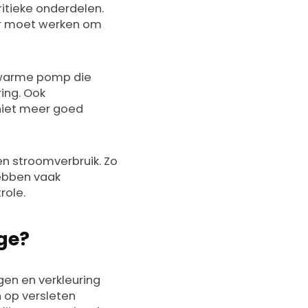
ritieke onderdelen.
er moet werken om
n warme pomp die
ring. Ook
niet meer goed
en stroomverbruik. Zo
ebben vaak
role.
age?
gen en verkleuring
n op versleten