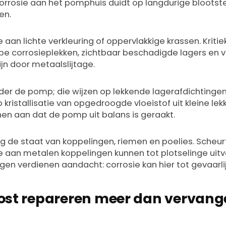
orrosie aan het pomphuis duidt op langdurige blootste
en.
e aan lichte verkleuring of oppervlakkige krassen. Kritie
pe corrosieplekken, zichtbaar beschadigde lagers en v
ijn door metaalslijtage.
der de pomp; die wijzen op lekkende lagerafdichtingen.
 kristallisatie van opgedroogde vloeistof uit kleine lek
nen aan dat de pomp uit balans is geraakt.
g de staat van koppelingen, riemen en poelies. Scheur
e aan metalen koppelingen kunnen tot plotselinge uitva
ngen verdienen aandacht: corrosie kan hier tot gevaarlij
st repareren meer dan vervange