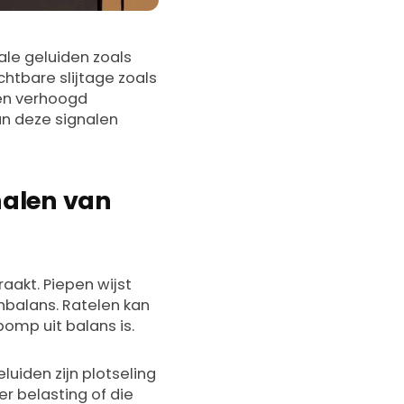
ale geluiden zoals
htbare slijtage zoals
een verhoogd
an deze signalen
nalen van
raakt. Piepen wijst
nbalans. Ratelen kan
omp uit balans is.
uiden zijn plotseling
er belasting of die