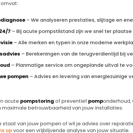
 omvat:
pdiagnose
– We analyseren prestaties, slijtage en ene
24/7
– Bij acute pompstilstand zijn we snel ter plaatse
visie
– Alle merken en typen in onze moderne werkpl
gsadvies
– Berekeningen van de terugverdientijd bij v
houd
– Planmatige service om ongeplande uitval te v
uwe pompen
– Advies en levering van energiezuinige 
en acute
pompstoring
of preventief
pomp
onderhoud, 
n maximale betrouwbaarheid van jouw installaties.
e staat van jouw pompen of wil je advies over reparat
ns op
voor een vrijblijvende analyse van jouw situatie.