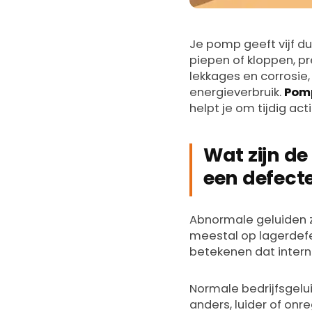
Je pomp geeft vijf du
piepen of kloppen, p
lekkages en corrosie
energieverbruik.
Pomp
helpt je om tijdig a
Wat zijn d
een defect
Abnormale geluiden z
meestal op lagerdefec
betekenen dat interne
Normale bedrijfsgelui
anders, luider of onr