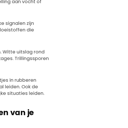
lling aan vocht of
ke signalen zijn
loeistoffen die
 Witte uitslag rond
kages. Trillingssporen
tjes in rubberen
l leiden. Ook de
ke situaties leiden.
n van je