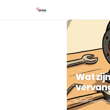
Wat zij
vervang
Antes
1 maart 20
Door