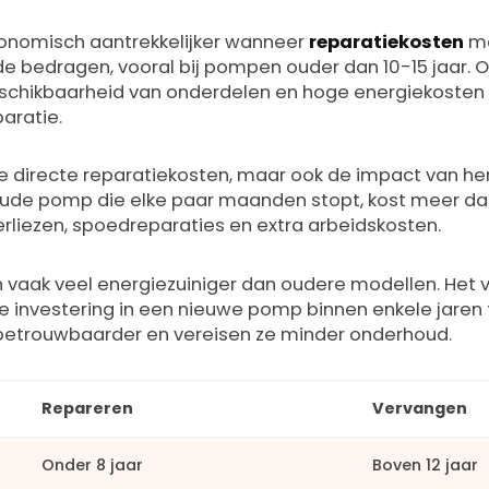
onomisch aantrekkelijker wanneer
reparatiekosten
me
 bedragen, vooral bij pompen ouder dan 10-15 jaar. 
beschikbaarheid van onderdelen en hoge energiekoste
aratie.
e directe reparatiekosten, maar ook de impact van her
 oude pomp die elke paar maanden stopt, kost meer dan
rliezen, spoedreparaties en extra arbeidskosten.
vaak veel energiezuiniger dan oudere modellen. Het ve
e investering in een nieuwe pomp binnen enkele jaren
betrouwbaarder en vereisen ze minder onderhoud.
Repareren
Vervangen
Onder 8 jaar
Boven 12 jaar