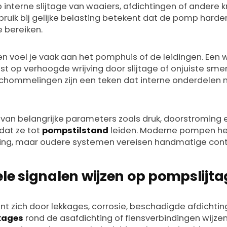
p interne slijtage van waaiers, afdichtingen of andere k
uik bij gelijke belasting betekent dat de pomp hard
e bereiken.
n voel je vaak aan het pomphuis of de leidingen. Ee
ijst op verhoogde wrijving door slijtage of onjuiste sme
chommelingen zijn een teken dat interne onderdelen 
 van belangrijke parameters zoals druk, doorstroming 
dat ze tot
pompstilstand
leiden. Moderne pompen h
ng, maar oudere systemen vereisen handmatige cont
le signalen wijzen op pompslijt
ont zich door lekkages, corrosie, beschadigde afdichtin
kages
rond de asafdichting of flensverbindingen wijze