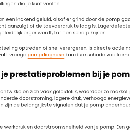
lingen die je kunt voelen.
an een krakend geluid, alsof er grind door de pomp gaa
t aanzuigt of de toevoerdruk te laag is. Lagerdefec
eleidelijk erger wordt, tot een scherp krijsen.
seling optreden of snel verergeren, is directe actie n
valt: vroege
pompdiagnose
kan dure schade voorkome
je prestatieproblemen bij je po
ontwikkelen zich vaak geleidelijk, waardoor ze makkeli
inderde doorstroming, lagere druk, verhoogd energie
n zijn de belangrijkste signalen dat je pomp onderhou
e werkdruk en doorstroomsnelheid van je pomp. Een gel