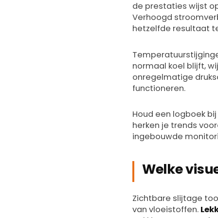
de prestaties wijst o
Verhoogd stroomverbr
hetzelfde resultaat t
Temperatuurstijginge
normaal koel blijft, w
onregelmatige druks
functioneren.
Houd een logboek bij
herken je trends voor
ingebouwde monitori
Welke visue
Zichtbare slijtage to
van vloeistoffen.
Lek