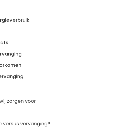
rgieverbruik
aats
ervanging
oorkomen
vervanging
wij zorgen voor
ie versus vervanging?