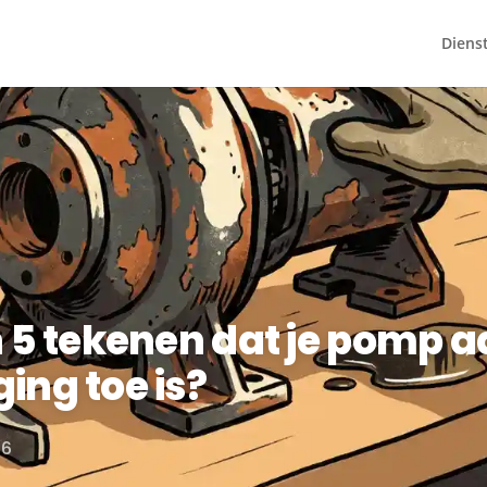
Diens
n 5 tekenen dat je pomp 
ing toe is?
26