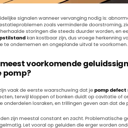
idelijke signalen wanneer vervanging nodig is: abnorm
restatieproblemen zoals verminderde doorstroming, zic
, herhaalde storingen die steeds duurder worden, en 
stilstand
kan kostbaar zijn, dus vroege herkenning v
ctie te ondernemen en ongeplande uitval te voorkomen.
e meest voorkomende geluidssig
e pomp?
ijn vaak de eerste waarschuwing dat je
pomp defect
ten, terwijl kloppen of bonken duidt op cavitatie of o
 onderdelen losraken, en trillingen geven aan dat de p
den zijn meestal constant en zacht. Problematische gel
egelmatig. Let vooral op geluiden die erger worden ond